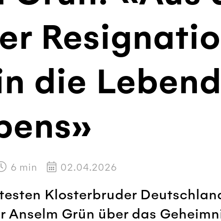
er Resignati
in die Lebend
bens»
6
min
02.04.2026
esten Klosterbruder Deutschland
er Anselm Grün über das Geheimni