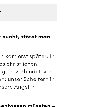
 sucht, stösst man
n kam erst später. In
s christlichen
gten verbindet sich
n: unser Scheitern in
sere Angst in
menfassen müssten –