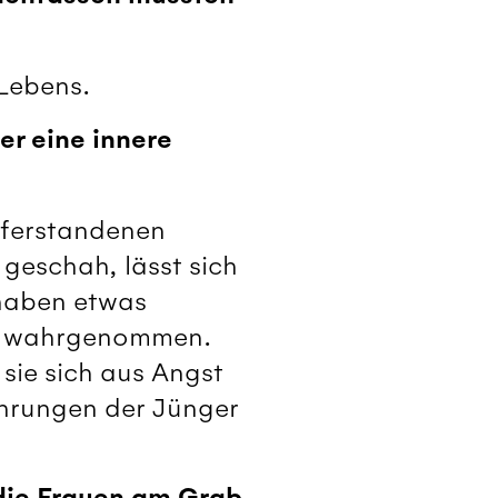
 Lebens.
er eine innere
Auferstandenen
geschah, lässt sich
 haben etwas
am wahrgenommen.
sie sich aus Angst
hrungen der Jünger
 die Frauen am Grab,