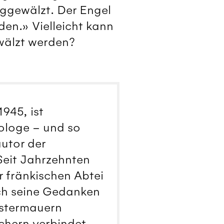
weggewälzt. Der Engel
nden.» Vielleicht kann
ewälzt werden?
945, ist
ologe – und so
autor der
 Seit Jahrzehnten
er fränkischen Abtei
h seine Gedanken
ostermauern
chern verbindet