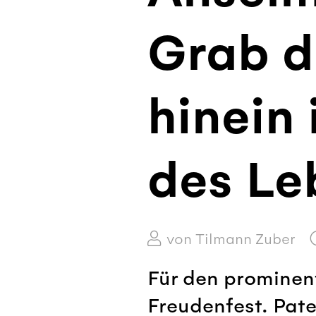
Grab d
hinein 
des Le
von Tilmann Zuber
Für den prominent
Freudenfest. Pat