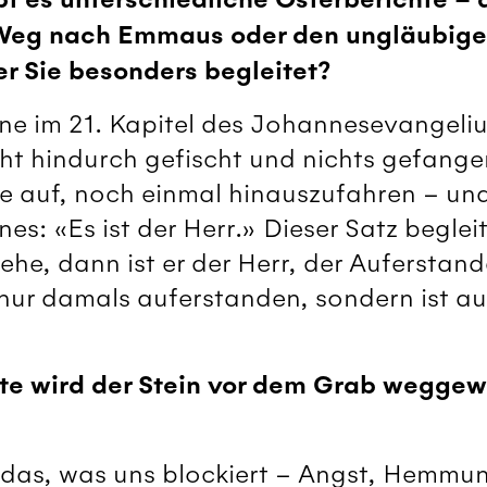
Weg nach Emmaus oder den ungläubige
er Sie besonders begleitet?
ene im 21. Kapitel des Johannesevangeli
 hindurch gefischt und nichts gefangen. 
e auf, noch einmal hinauszufahren – und 
s: «Es ist der Herr.» Dieser Satz beglei
tehe, dann ist er der Herr, der Auferstan
ht nur damals auferstanden, sondern ist a
hte wird der Stein vor dem Grab weggew
ll das, was uns blockiert – Angst, Hemmu