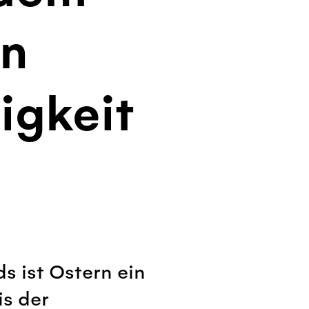
on
igkeit
s ist Ostern ein
s der