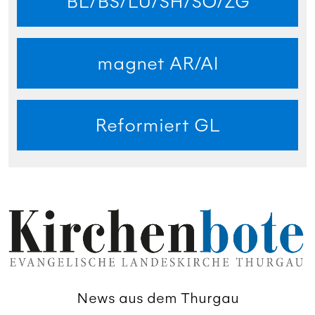
BL/BS/LU/SH/SO/ZG
magnet AR/AI
Reformiert GL
News aus dem Thurgau