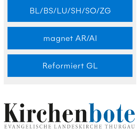
BL/BS/LU/SH/SO/ZG
magnet AR/AI
Reformiert GL