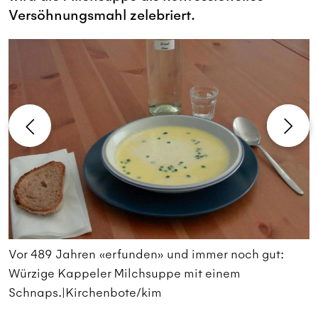
Versöhnungsmahl zelebriert.
Vor 489 Jahren «erfunden» und immer noch gut:
D
Würzige Kappeler Milchsuppe mit einem
A
Schnaps.|Kirchenbote/kim