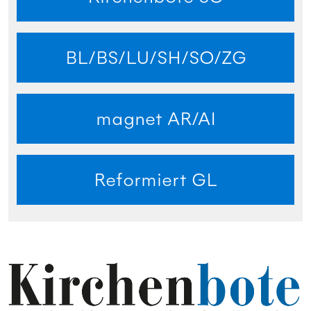
BL/BS/LU/SH/SO/ZG
magnet AR/AI
Reformiert GL