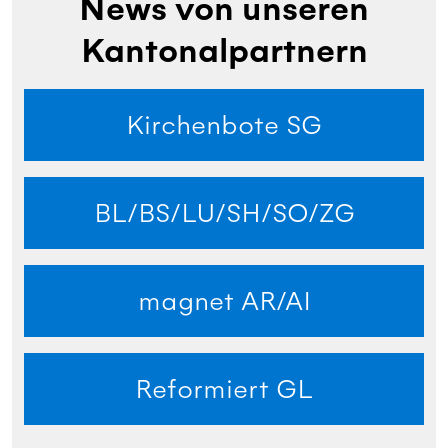
News von unseren
Kantonalpartnern
Kirchenbote SG
BL/BS/LU/SH/SO/ZG
magnet AR/AI
Reformiert GL