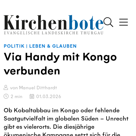
POLITIK
|
LEBEN & GLAUBEN
Via Handy mit Kongo
verbunden
von Manuel Ditthardt
2
min
01.03.2026
Ob Kobaltabbau im Kongo oder fehlende
Saatgutvielfalt im globalen Süden – Unrecht
gibt es vielerorts. Die diesjährige
ökumenische Kampagne setzt sich für die