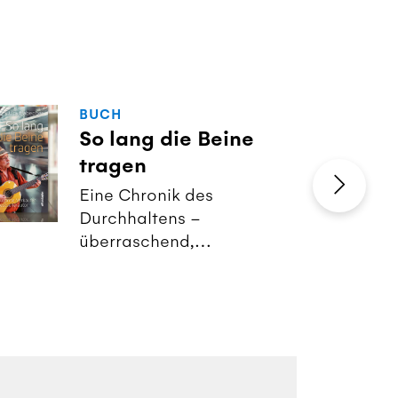
BUCH
So lang die Beine
tragen
Eine Chronik des
Durchhaltens –
überraschend,
berührend und voller
Humor.