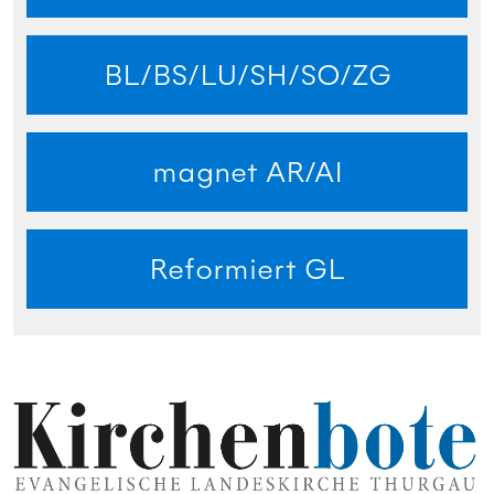
BL/BS/LU/SH/SO/ZG
magnet AR/AI
Reformiert GL