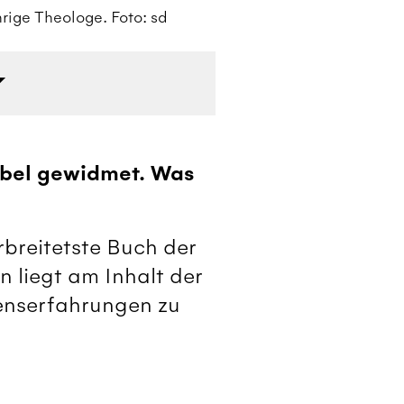
rige Theologe. Foto: sd
ei
Bibel gewidmet. Was
rbreitetste Buch der
n liegt am Inhalt der
benserfahrungen zu