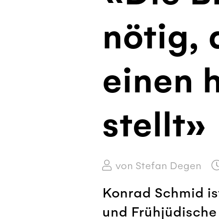
nötig,
einen 
stellt»
von Stefan Degen
Konrad Schmid ist
und Frühjüdische 