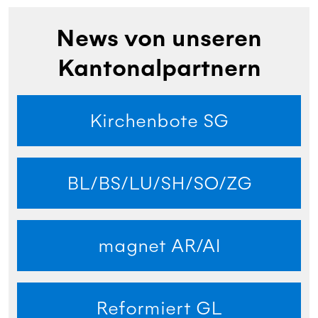
News von unseren
Kantonalpartnern
Kirchenbote SG
BL/BS/LU/SH/SO/ZG
magnet AR/AI
Reformiert GL