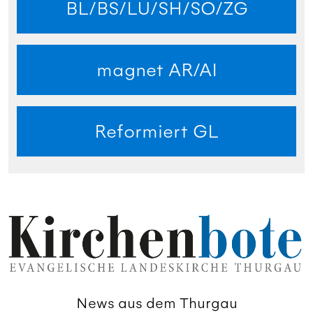
BL/BS/LU/SH/SO/ZG
magnet AR/AI
Reformiert GL
News aus dem Thurgau