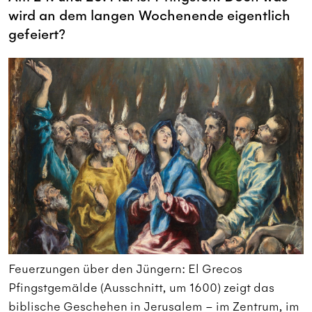
wird an dem langen Wochenende eigentlich
gefeiert?
Feuerzungen über den Jüngern: El Grecos
F
Pfingstgemälde (Ausschnitt, um 1600) zeigt das
P
m
biblische Geschehen in Jerusalem – im Zentrum, im
b