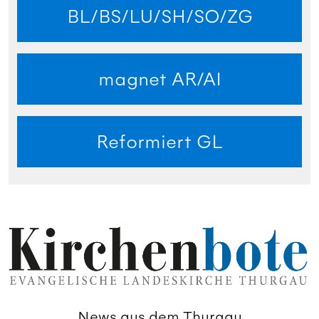
BL/BS/LU/SH/SO/ZG
magnet AR/AI
Reformiert GL
News aus dem Thurgau