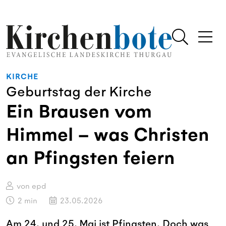
KIRCHE
Geburtstag der Kirche
Ein Brausen vom
Himmel – was Christen
an Pfingsten feiern
von epd
2
min
23.05.2026
Am 24. und 25. Mai ist Pfingsten. Doch was