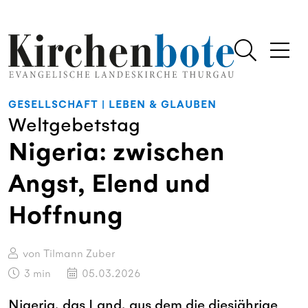
GESELLSCHAFT
|
LEBEN & GLAUBEN
Weltgebetstag
Nigeria: zwischen
Angst, Elend und
Hoffnung
von Tilmann Zuber
3
min
05.03.2026
Nigeria, das Land, aus dem die diesjährige