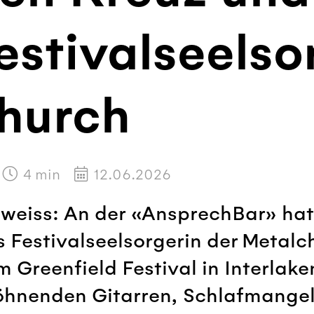
estivalseelso
hurch
4
min
12.06.2026
eiss: An der «AnsprechBar» hat s
 Festivalseelsorgerin der Metalch
Greenfield Festival in Interlak
öhnenden Gitarren, Schlafmangel