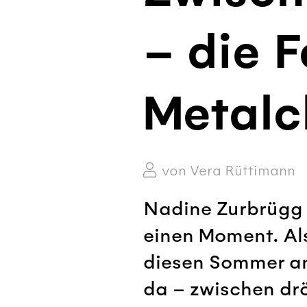
– die F
Metalc
von Vera Rüttimann
Nadine Zurbrügg w
einen Moment. Als
diesen Sommer am 
da – zwischen dr