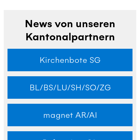
News von unseren
Kantonalpartnern
Kirchenbote SG
BL/BS/LU/SH/SO/ZG
magnet AR/AI