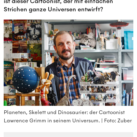
ist dieser Cartoonist, der mit einfachen
Strichen ganze Universen entwirft?
Planeten, Skelett und Dinosaurier: der Cartoonist
P
r
Lawrence Grimm in seinem Universum. | Foto: Zuber
L