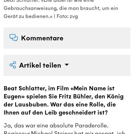
Beat Schlatter: «Die Bibel ist wie eine
B
Gebrauchsanweisung, die man braucht, um ein
G
Gerät zu bedienen.» | Foto: zvg
G
Kommentare
Artikel teilen
Beat Schlatter, im Film «Mein Name ist
Eugen» spielen Sie Fritz Bühler, den König
der Lausbuben. War das eine Rolle, die
Ihnen auf den Leib geschneidert ist?
Ja, das war eine absolute Paraderolle.
Regisseur Michael Steiner hat mir gesagt, ich