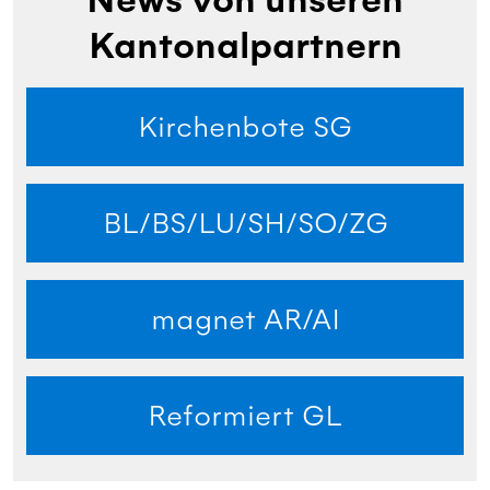
News von unseren
Kantonalpartnern
Kirchenbote SG
BL/BS/LU/SH/SO/ZG
magnet AR/AI
Reformiert GL