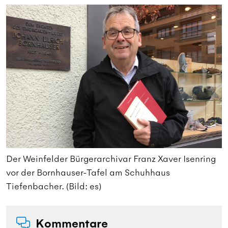
Der Weinfelder Bürgerarchivar Franz Xaver Isenring
D
vor der Bornhauser-Tafel am Schuhhaus
v
Tiefenbacher. (Bild: es)
T
Kommentare