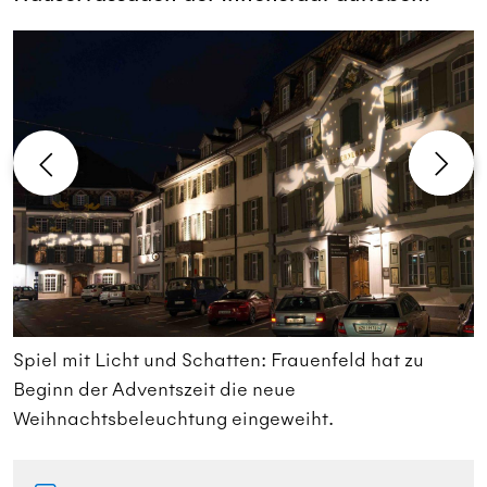
Spiel mit Licht und Schatten: Frauenfeld hat zu
S
Beginn der Adventszeit die neue
B
Weihnachtsbeleuchtung eingeweiht.
W