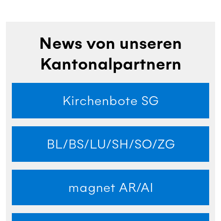
News von unseren
Kantonalpartnern
Kirchenbote SG
BL/BS/LU/SH/SO/ZG
magnet AR/AI