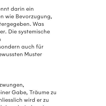
nnt darin ein
en wie Bevorzugung,
itergegeben. Was
er. Die systemische
h
 sondern auch für
ewussten Muster
ezwungen,
iner Gabe, Träume zu
iesslich wird er zu