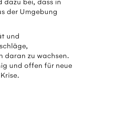
 dazu bei, dass in
aus der Umgebung
ät und
kschläge,
rn daran zu wachsen.
ig und offen für neue
Krise.