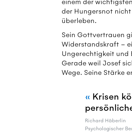
einem der wichtigste
der Hungersnot nich
überleben.
Sein Gottvertrauen gi
Widerstandskraft – ei
Ungerechtigkeit und 
Gerade weil Josef sic
Wege. Seine Stärke en
Krisen kö
persönlich
Richard Häberlin
Psychologischer Ber