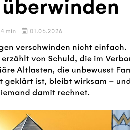
 überwinden
4
min
01.06.2026
en verschwinden nicht einfach. 
 erzählt von Schuld, die im Verb
liäre Altlasten, die unbewusst F
geklärt ist, bleibt wirksam – und
niemand damit rechnet.