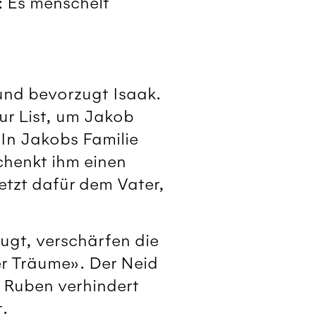
: Es menschelt
 und bevorzugt Isaak.
zur List, um Jakob
 In Jakobs Familie
chenkt ihm einen
etzt dafür dem Vater,
ugt, verschärfen die
er Träume». Der Neid
r Ruben verhindert
.